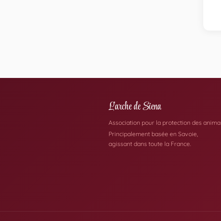
L'arche de Siena
Association pour la protection des anim
Principalement basée en Savoie,
agissant dans toute la France.