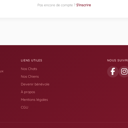
Pas encore de compte ?
S'inscrire
LIENS UTILES
NOUS SUIVR
Nos Chats
aux
Nos Chiens
Devenir bénévole
À propos
Mentions légales
CGU