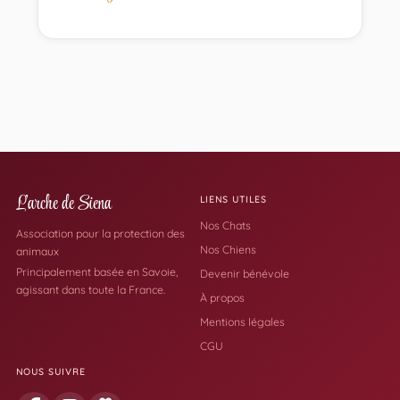
L'arche de Siena
LIENS UTILES
Nos Chats
Association pour la protection des
Nos Chiens
animaux
Principalement basée en Savoie,
Devenir bénévole
agissant dans toute la France.
À propos
Mentions légales
CGU
NOUS SUIVRE